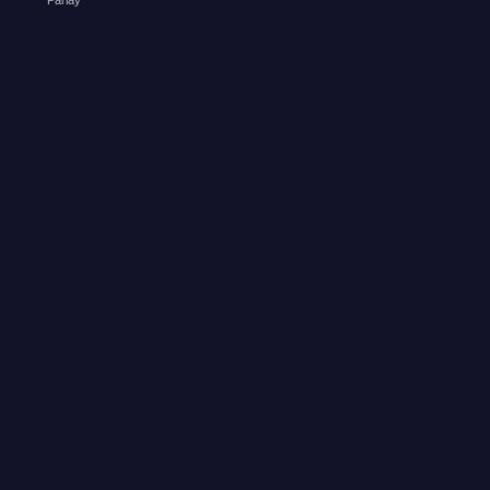
Parlay