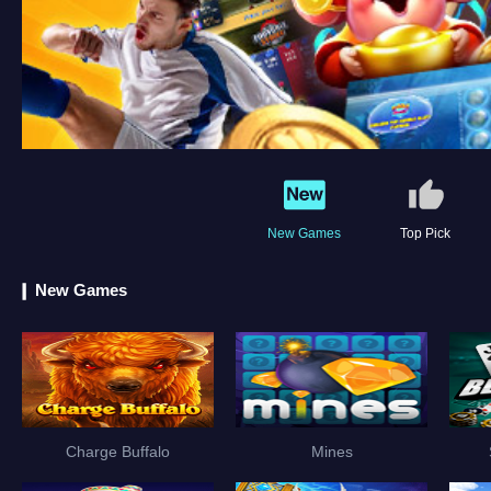
New Games
Top Pick
New Games
Charge Buffalo
Mines