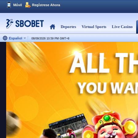
Móvil
Regístrese Ahora
Deportes
Virtual Sports
Live Casino
Español
08/09/2026 10:59 PM
GMT
+
8